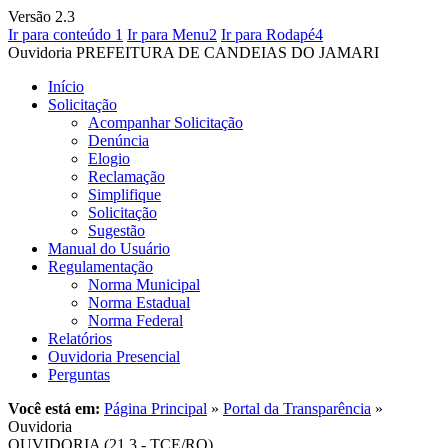
Versão 2.3
Ir para conteúdo
1
Ir para Menu
2
Ir para Rodapé
4
Ouvidoria
PREFEITURA DE CANDEIAS DO JAMARI
Início
Solicitação
Acompanhar Solicitação
Denúncia
Elogio
Reclamação
Simplifique
Solicitação
Sugestão
Manual do Usuário
Regulamentação
Norma Municipal
Norma Estadual
Norma Federal
Relatórios
Ouvidoria Presencial
Perguntas
Você está em:
Página Principal
»
Portal da Transparência
»
Ouvidoria
OUVIDORIA (21.3 - TCE/RO)