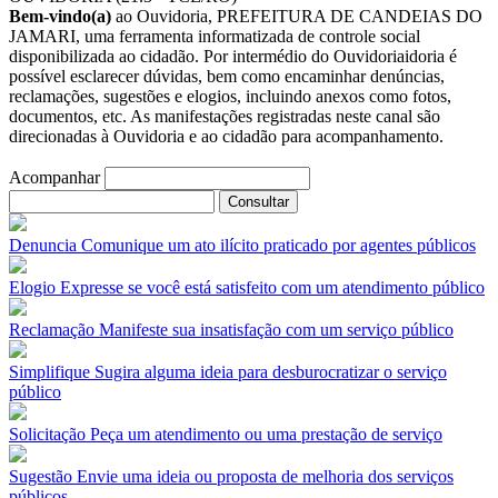
Bem-vindo(a)
ao Ouvidoria, PREFEITURA DE CANDEIAS DO
JAMARI, uma ferramenta informatizada de controle social
disponibilizada ao cidadão. Por intermédio do Ouvidoriaidoria é
possível esclarecer dúvidas, bem como encaminhar denúncias,
reclamações, sugestões e elogios, incluindo anexos como fotos,
documentos, etc. As manifestações registradas neste canal são
direcionadas à Ouvidoria e ao cidadão para acompanhamento.
Acompanhar
Denuncia
Comunique um ato ilícito praticado por agentes públicos
Elogio
Expresse se você está satisfeito com um atendimento público
Reclamação
Manifeste sua insatisfação com um serviço público
Simplifique
Sugira alguma ideia para desburocratizar o serviço
público
Solicitação
Peça um atendimento ou uma prestação de serviço
Sugestão
Envie uma ideia ou proposta de melhoria dos serviços
públicos